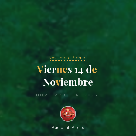
Noviembre Promo
V
i
e
r
n
e
s
1
4
d
e
N
o
v
i
e
m
b
r
e
NOVIEMBRE 14, 2025
Radio Inti Pacha