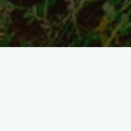
Cayambe avanza hacia un
turismo resiliente
Reforestación para proteger el presente y garantizar el futuro.
El Municipio impulsa acciones ambientales que permiten
enfrentar el cambio climático y mantener la belleza natural
que atrae a miles de turistas cada año.
La reforestación fortalece ecosistemas y asegura experiencias
turísticas sostenibles, seguras y memorables.
Invitación:
Descubre más sobre estas acciones en los videos