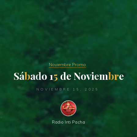
Noviembre Promo
S
á
b
a
d
o
1
5
d
e
N
o
v
i
e
m
b
r
e
NOVIEMBRE 15, 2025
Radio Inti Pacha