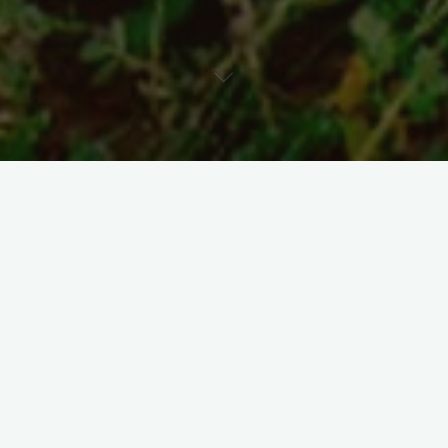
Cayambe se reinventa como
destino verde
Una transformación construida árbol por árbol.
La reforestación cambia la manera en que propios y visitantes
experimentan el territorio, ofreciendo rutas más frescas,
limpias y llenas de vida.
El turismo crece en un entorno que inspira cuidado, respeto y
conexión con la naturaleza.
Descubre esta transformación en los videos turísticos del