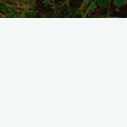
Mira las entrevistas del día
7h00:
Inauguración de la Plaza de Toros y obras en Pesillo