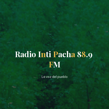
R
a
d
i
o
I
n
t
i
P
a
c
h
a
8
8
.
9
F
M
La voz del pueblo