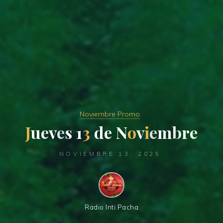
Noviembre Promo
J
u
e
v
e
s
1
3
d
e
N
o
v
i
e
m
b
r
e
NOVIEMBRE 13, 2025
Radio Inti Pacha