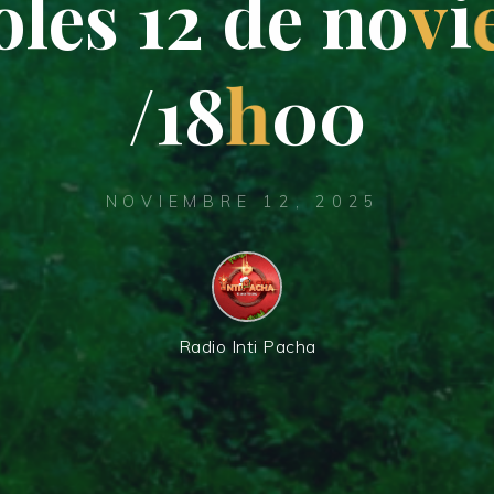
o
l
e
s
1
2
d
e
n
o
v
i
/
1
8
h
0
0
NOVIEMBRE 12, 2025
Radio Inti Pacha