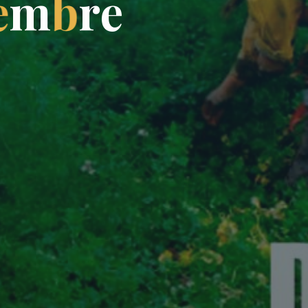
e
m
b
r
e