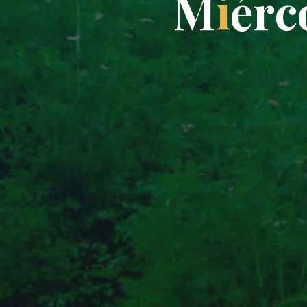
M
i
é
r
c