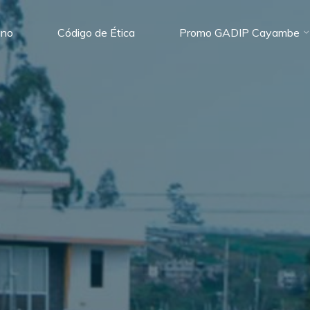
ano
Código de Ética
Promo GADIP Cayambe