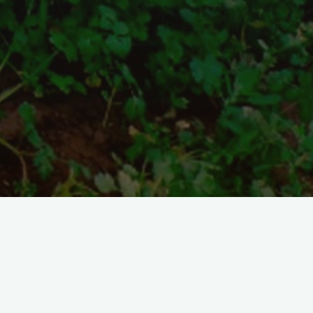
Encuéntranos
Dirección
Calle Calderón y Sergio Mejía.