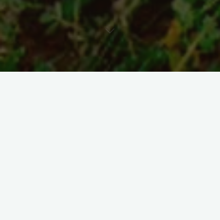
Turismo y conservación: dos
caminos que se encuentran en
Cayambe
Naturaleza protegida, visitantes satisfechos.
Los programas ambientales fortalecen el atractivo turístico del
cantón y protegen los recursos naturales.
Esto genera una relación equilibrada entre desarrollo
económico y preservación ecológica.
Mira los videos del Municipio y vive esta experiencia