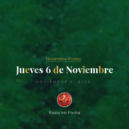
Noviembre Promo
J
u
e
v
e
s
6
d
e
N
o
v
i
e
m
b
r
e
NOVIEMBRE 6, 2025
Radio Inti Pacha