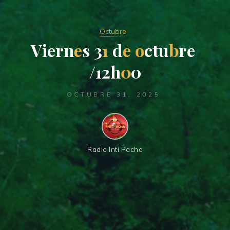
Octubre
V
i
e
r
n
e
s
3
1
d
e
o
c
t
u
b
r
e
/
1
2
h
0
0
OCTUBRE 31, 2025
Radio Inti Pacha